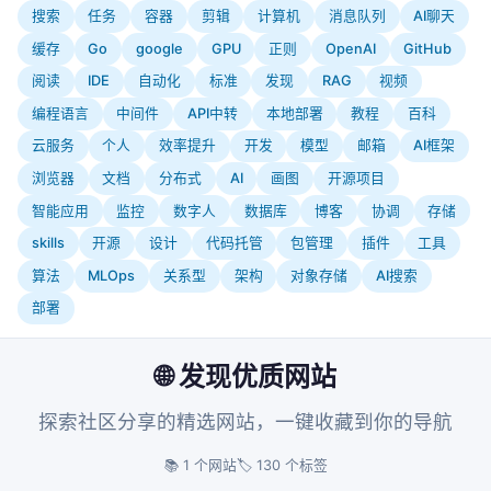
搜索
任务
容器
剪辑
计算机
消息队列
AI聊天
缓存
Go
google
GPU
正则
OpenAI
GitHub
阅读
IDE
自动化
标准
发现
RAG
视频
编程语言
中间件
API中转
本地部署
教程
百科
云服务
个人
效率提升
开发
模型
邮箱
AI框架
浏览器
文档
分布式
AI
画图
开源项目
智能应用
监控
数字人
数据库
博客
协调
存储
skills
开源
设计
代码托管
包管理
插件
工具
算法
MLOps
关系型
架构
对象存储
AI搜索
部署
🌐 发现优质网站
探索社区分享的精选网站，一键收藏到你的导航
📚 1 个网站
🏷️ 130 个标签