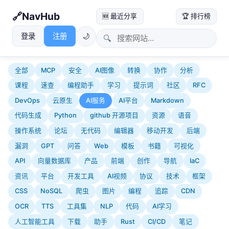
NavHub
🆕 最近分享
🏆 排行榜
登录
注册
🌙
🔍
全部
MCP
安全
AI图像
转换
协作
分析
课程
速查
编程助手
学习
提示词
社区
RFC
DevOps
云原生
AI服务
AI平台
Markdown
代码生成
Python
github 开源项目
资源
语音
操作系统
论坛
无代码
编辑器
移动开发
后端
漏洞
GPT
问答
Web
模板
书籍
可视化
API
向量数据库
产品
前端
创作
导航
IaC
资讯
平台
开发工具
AI视频
协议
技术
框架
CSS
NoSQL
爬虫
图片
编程
追踪
CDN
OCR
TTS
工具集
NLP
代码
AI学习
人工智能工具
下载
助手
Rust
CI/CD
笔记