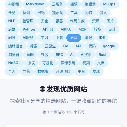
AI视频
Markdown
云服务
阅读
编辑器
MLOps
任务
协调
书籍
提示词
工具
协作
资讯
NLP
包管理
安全
容器
代码生成
资源
图片
后端
Python
AI学习
AI聊天
MCP
转换
设计
问答
AI服务
学习
下载
语音
笔记
IDE
编程语言
搜索
云原生
Go
API
代码
google
浏览器
画图
社区
RFC
AI
AI搜索
Rust
NoSQL
协议
可视化
操作系统
视频
文档
个人
导航
数据库
开源项目
平台
发现
🌐 发现优质网站
探索社区分享的精选网站，一键收藏到你的导航
📚 1 个网站
🏷️ 130 个标签