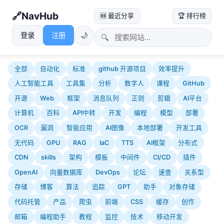
NavHub
🆕 最近分享
🏆 排行榜
登录
注册
🌙
🔍
全部
自动化
标准
github 开源项目
效率提升
人工智能工具
工具集
分析
数字人
课程
GitHub
开源
Web
框架
消息队列
正则
剪辑
AI平台
计算机
百科
API中转
开发
编程
模型
部署
OCR
漏洞
智能应用
AI图像
本地部署
开发工具
无代码
GPU
RAG
IaC
TTS
AI框架
分布式
CDN
skills
架构
模板
中间件
CI/CD
插件
OpenAI
向量数据库
DevOps
论坛
速查
关系型
存储
博客
算法
追踪
GPT
助手
对象存储
代码托管
产品
爬虫
前端
CSS
缓存
创作
邮箱
编程助手
教程
监控
技术
移动开发