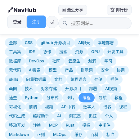
NavHub
🆕 最近分享
🏆 排行榜
登录
注册
🌙
🔍
全部
CSS
github 开源项目
AI聊天
本地部署
工具集
IDE
协作
搜索
资源
GPU
开发工具
数据库
DevOps
社区
云原生
漏洞
学习
无代码
AI搜索
模型
产品
提示词
安全
协调
skills
向量数据库
文档
编程语言
存储
插件
画图
技术
对象存储
开源项目
部署
AI视频
速查
Python
分布式
图片
编程
导航
教程
可视化
前端
视频
API中转
数字人
博客
课程
代码生成
编程助手
AI
浏览器
追踪
个人
移动开发
转换
MCP
Rust
模板
中间件
Markdown
正则
MLOps
缓存
百科
标准