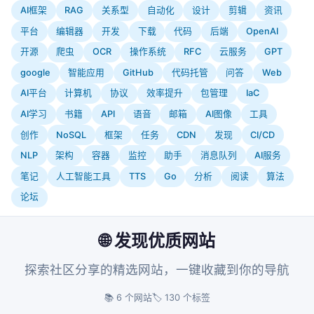
AI框架
RAG
关系型
自动化
设计
剪辑
资讯
平台
编辑器
开发
下载
代码
后端
OpenAI
开源
爬虫
OCR
操作系统
RFC
云服务
GPT
google
智能应用
GitHub
代码托管
问答
Web
AI平台
计算机
协议
效率提升
包管理
IaC
AI学习
书籍
API
语音
邮箱
AI图像
工具
创作
NoSQL
框架
任务
CDN
发现
CI/CD
NLP
架构
容器
监控
助手
消息队列
AI服务
笔记
人工智能工具
TTS
Go
分析
阅读
算法
论坛
🌐 发现优质网站
探索社区分享的精选网站，一键收藏到你的导航
📚 6 个网站
🏷️ 130 个标签