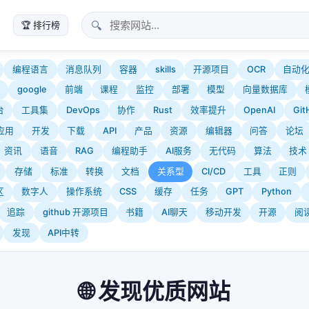
🔍
🏆 排行榜
编程语言
消息队列
容器
skills
开源项目
OCR
自动
google
前端
课程
监控
部署
模型
向量数据库
台
工具集
DevOps
协作
Rust
效率提升
OpenAI
Git
应用
开发
下载
API
产品
资源
编辑器
问答
论坛
资讯
语音
RAG
编程助手
AI服务
无代码
算法
技术
存储
标准
转换
文档
关系型
CI/CD
工具
正则
区
数字人
操作系统
CSS
缓存
任务
GPT
Python
追踪
github 开源项目
书籍
AI聊天
移动开发
开源
阅
发现
API中转
🌐 发现优质网站