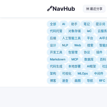
NavHub
🆕 最近分享
全部
AI
助手
笔记
提示词
代码托管
对象存储
IaC
云服务
后端
人工智能工具
平台
AI平
设计
NLP
Web
搜索
智能
开发工具
包管理
协议
插件
Markdown
MCP
数据库
百科
代码生成
本地部署
AI框架
社
架构
可视化
MLOps
中间件
博客
速查
画图
导航
RFC