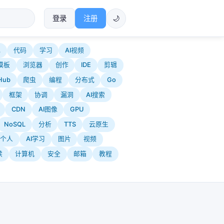
登录
注册
🌙
化
代码
学习
AI视频
模板
浏览器
创作
IDE
剪辑
Hub
爬虫
编程
分布式
Go
框架
协调
漏洞
AI搜索
CDN
AI图像
GPU
NoSQL
分析
TTS
云原生
个人
AI学习
图片
视频
读
计算机
安全
邮箱
教程